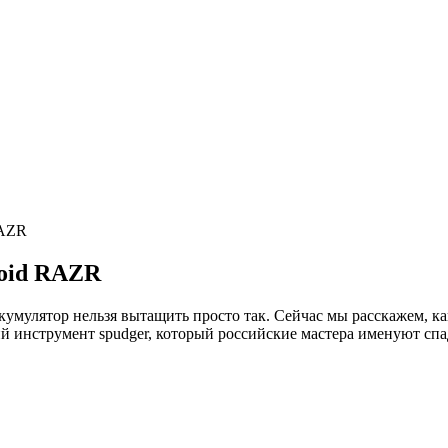
RAZR
roid RAZR
кумулятор нельзя вытащить просто так. Сейчас мы расскажем, к
ий инструмент spudger, который российские мастера именуют сп