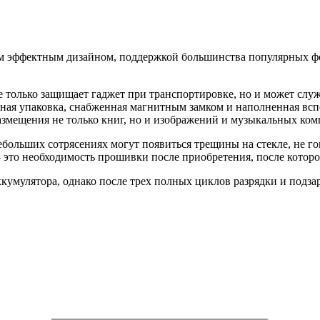
ким эффектным дизайном, поддержкой большинства популярных ф
не только защищает гаджет при транспортировке, но и может слу
бная упаковка, снабженная магнитным замком и наполненная вс
размещения не только книг, но и изображений и музыкальных ко
ебольших сотрясениях могут появиться трещины на стекле, не го
 это необходимость прошивки после приобретения, после которой
ккумулятора, однако после трех полных циклов разрядки и подз