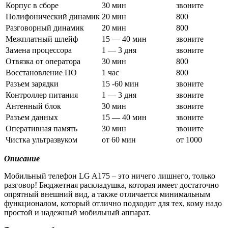
Корпус в сборе
30 мин
звоните
Полифонический динамик
20 мин
800
Разговорный динамик
20 мин
800
Межплатный шлейф
15 — 40 мин
звоните
Замена процессора
1 — 3 дня
звоните
Отвязка от оператора
30 мин
800
Восстановление ПО
1 час
800
Разъем зарядки
15 -60 мин
звоните
Контроллер питания
1 — 3 дня
звоните
Антенный блок
30 мин
звоните
Разъем данных
15 — 40 мин
звоните
Оперативная память
30 мин
звоните
Чистка ультразвуком
от 60 мин
от 1000
Описание
Мобильный телефон LG A175 – это ничего лишнего, только
разговор! Бюджетная раскладушка, которая имеет достаточно
опрятный внешний вид, а также отличается минимальным
функционалом, который отлично подходит для тех, кому надо
простой и надежный мобильный аппарат.