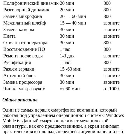
Полифонический динамик
20 мин
800
Разговорный динамик
20 мин
800
Замена микрофона
20 — 60 мин
800
Межплатный шлейф
15 — 40 мин
звоните
Замена камеры
30 мин
звоните
Плата
30 мин
звоните
Отвязка от оператора
30 мин
800
Восстановление ПО
1 час
800
Ремонт после воды
1-3 дня
звоните
Русификация
1 час
800
Разъем зарядки
15 -60 мин
звоните
Антенный блок
30 мин
звоните
Замена процессора
30 мин
звоните
Чистка ультразвуком
от 60 мин
от 1000
Общее описание
Один из самых первых смартфонов компании, который
работал под управлением операционной системы Windows
Mobile 6. Данный смартфон не имеет механической
клавиатуры, как его предшественники, а экран занимает
практически всю площадь передней лицевой панели и его