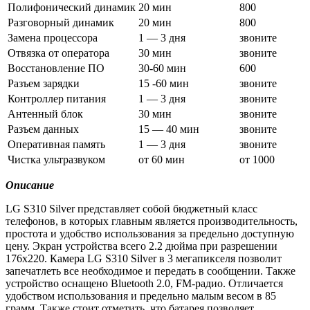
Полифонический динамик
20 мин
800
Разговорный динамик
20 мин
800
Замена процессора
1 — 3 дня
звоните
Отвязка от оператора
30 мин
звоните
Восстановление ПО
30-60 мин
600
Разъем зарядки
15 -60 мин
звоните
Контроллер питания
1 — 3 дня
звоните
Антенный блок
30 мин
звоните
Разъем данных
15 — 40 мин
звоните
Оперативная память
1 — 3 дня
звоните
Чистка ультразвуком
от 60 мин
от 1000
Описание
LG S310 Silver представляет собой бюджетный класс
телефонов, в которых главным является производительность,
простота и удобство использования за предельно доступную
цену. Экран устройства всего 2.2 дюйма при разрешении
176х220. Камера LG S310 Silver в 3 мегапикселя позволит
запечатлеть все необходимое и передать в сообщении. Также
устройство оснащено Bluetooth 2.0, FM-радио. Отличается
удобством использования и предельно малым весом в 85
грамм. Также стоит отметить, что батарея позволяет