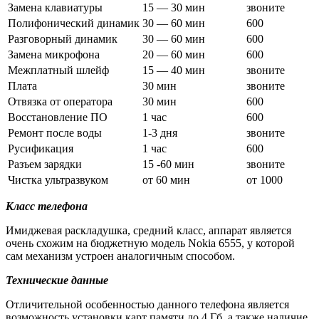
Замена клавиатуры
15 — 30 мин
звоните
Полифонический динамик
30 — 60 мин
600
Разговорный динамик
30 — 60 мин
600
Замена микрофона
20 — 60 мин
600
Межплатный шлейф
15 — 40 мин
звоните
Плата
30 мин
звоните
Отвязка от оператора
30 мин
600
Восстановление ПО
1 час
600
Ремонт после воды
1-3 дня
звоните
Русификация
1 час
600
Разъем зарядки
15 -60 мин
звоните
Чистка ультразвуком
от 60 мин
от 1000
Класс телефона
Имиджевая раскладушка, средний класс, аппарат является
очень схожим на бюджетную модель Nokia 6555, у которой
сам механизм устроен аналогичным способом.
Технические данные
Отличительной особенностью данного телефона является
возможность установки карт памяти до 4 Гб, а также наличие