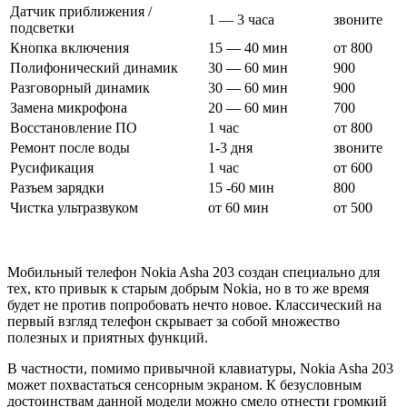
Датчик приближения /
1 — 3 часа
звоните
подсветки
Кнопка включения
15 — 40 мин
от 800
Полифонический динамик
30 — 60 мин
900
Разговорный динамик
30 — 60 мин
900
Замена микрофона
20 — 60 мин
700
Восстановление ПО
1 час
от 800
Ремонт после воды
1-3 дня
звоните
Русификация
1 час
от 600
Разъем зарядки
15 -60 мин
800
Чистка ультразвуком
от 60 мин
от 500
Мобильный телефон Nokia Asha 203 создан специально для
тех, кто привык к старым добрым Nokia, но в то же время
будет не против попробовать нечто новое. Классический на
первый взгляд телефон скрывает за собой множество
полезных и приятных функций.
В частности, помимо привычной клавиатуры, Nokia Asha 203
может похвастаться сенсорным экраном. К безусловным
достоинствам данной модели можно смело отнести громкий