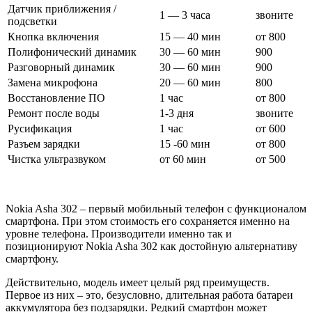
Датчик приближения /
1 — 3 часа
звоните
подсветки
Кнопка включения
15 — 40 мин
от 800
Полифонический динамик
30 — 60 мин
900
Разговорный динамик
30 — 60 мин
900
Замена микрофона
20 — 60 мин
800
Восстановление ПО
1 час
от 800
Ремонт после воды
1-3 дня
звоните
Русификация
1 час
от 600
Разъем зарядки
15 -60 мин
от 800
Чистка ультразвуком
от 60 мин
от 500
Nokia Asha 302 – первый мобильный телефон с функционалом
смартфона. При этом стоимость его сохраняется именно на
уровне телефона. Производители именно так и
позиционируют Nokia Asha 302 как достойную альтернативу
смартфону.
Действительно, модель имеет целый ряд преимуществ.
Первое из них – это, безусловно, длительная работа батареи
аккумулятора без подзарядки. Редкий смартфон может