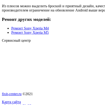
Из плюсов можно выделить броский и приятный дизайн, качес
производителем ограничение на обновление
Android
выше верси
Ремонт других моделей:
Ремонт Sony Xperia M4
Ремонт Sony Xperia M5
Сервисный центр
fixit-center.ru
©2021
Карта сайта