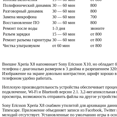
Полифонический динамик
30 — 60 мин
800
Разговорный динамик
30 — 60 мин
800
Замена микрофона
30 — 60 мин
700
Восстановление ПО
30 — 60 мин
800
Ремонт после воды
1-3 дня
звоните
Разъем зарядки
15 — 60 мин
от 800
Ремонт разъема гарнитуры
30 — 60 мин
от 800
Чистка ультразвуком
от 60 мин
от 800
Внешне Xperia X8 напоминает Sony Ericsson X10, но обладает 
телефона
с
диагональю размером в 3 дюйма и разрешением 320
Изображение на экране довольно контрастное, шрифт хорошо вид
телефоном удобно работать.
Неплохую производительность устройства обеспечивает проце
подключение,
Wi-Fi
и
Bluetooth
версии 2.1
.
3,2-мегапиксельная 
просмотра, возможность отправить файлы на другое устройство
Sony Ericsson Xperia X8 снабжен утилитой для архивации данн
Timescape.
Приложение объединяет записи из Facebook, Twitter 
мелодий отсутствует. Установленные по умолчанию игры в осн