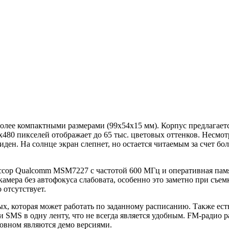
более компактными размерами (99
x
54
x
15 мм). Корпус предлагает
x
480 пикселей
отображает до 65 тыс. цветовых оттенков
. Несмот
ен. На солнце экран слепнет, но остается читаемым за счет бол
ссор Qualcomm MSM7227 с частотой 600 МГц и оперативная памя
камера без автофокуса слабовата, особенно это заметно при съе
 отсутствует.
ых, которая может работать по заданному расписанию. Также ес
и SMS в одну ленту, что не всегда является удобным.
FM-
радио р
овном являются демо версиями.