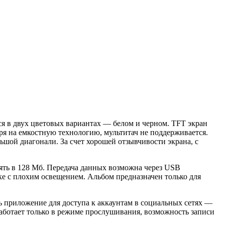
ся в двух цветовых вариантах — белом и черном.
TFT
э
кран
ря на емкостную технологию, мультитач не поддерживается.
ьшой диагонали. За счет хорошей отзывчивости экрана, с
ть в 128 Мб. Передача данных возможна через
USB
мке с плохим освещением. Альбом предназначен только для
ть приложение для доступа к аккаунтам в социальных сетях —
аботает только в режиме прослушивания, возможность записи