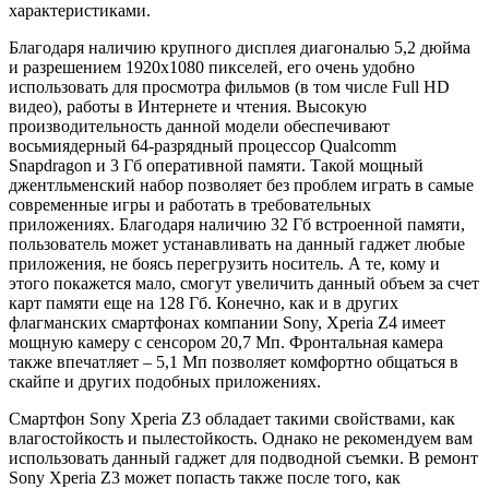
характеристиками.
Благодаря наличию крупного дисплея диагональю 5,2 дюйма
и разрешением 1920х1080 пикселей, его очень удобно
использовать для просмотра фильмов (в том числе Full HD
видео), работы в Интернете и чтения. Высокую
производительность данной модели обеспечивают
восьмиядерный 64-разрядный процессор Qualcomm
Snapdragon и 3 Гб оперативной памяти. Такой мощный
джентльменский набор позволяет без проблем играть в самые
современные игры и работать в требовательных
приложениях. Благодаря наличию 32 Гб встроенной памяти,
пользователь может устанавливать на данный гаджет любые
приложения, не боясь перегрузить носитель. А те, кому и
этого покажется мало, смогут увеличить данный объем за счет
карт памяти еще на 128 Гб. Конечно, как и в других
флагманских смартфонах компании Sony, Xperia Z4 имеет
мощную камеру с сенсором 20,7 Мп. Фронтальная камера
также впечатляет – 5,1 Мп позволяет комфортно общаться в
скайпе и других подобных приложениях.
Смартфон Sony Xperia Z3 обладает такими свойствами, как
влагостойкость и пылестойкость. Однако не рекомендуем вам
использовать данный гаджет для подводной съемки. В ремонт
Sony Xperia Z3 может попасть также после того, как