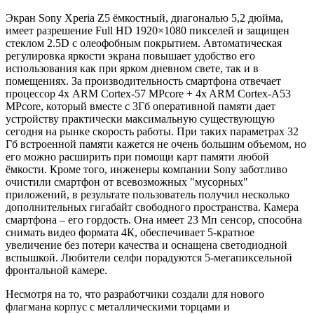
Экран Sony Xperia Z5 ёмкостный, диагональю 5,2 дюйма,
имеет разрешение Full HD 1920×1080 пикселей и защищен
стеклом 2.5D с олеофобным покрытием. Автоматическая
регулировка яркости экрана повышает удобство его
использования как при ярком дневном свете, так и в
помещениях. За производительность смартфона отвечает
процессор 4х ARM Cortex-57 MPcore + 4x ARM Cortex-A53
MPcore, который вместе с 3Гб оперативной памяти дает
устройству практически максимальную существующую
сегодня на рынке скорость работы. При таких параметрах 32
Гб встроенной памяти кажется не очень большим объемом, но
его можно расширить при помощи карт памяти любой
ёмкости. Кроме того, инженеры компании Sony заботливо
очистили смартфон от всевозможных "мусорных"
приложений, в результате пользователь получил несколько
дополнительных гигабайт свободного пространства. Камера
смартфона – его гордость. Она имеет 23 Мп сенсор, способна
снимать видео формата 4К, обеспечивает 5-кратное
увеличение без потери качества и оснащена светодиодной
вспышкой. Любители селфи порадуются 5-мегапиксельной
фронтальной камере.
Несмотря на то, что разработчики создали для нового
флагмана корпус с металлическими торцами и