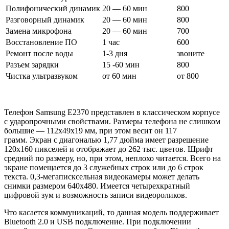
Полифонический динамик
20 — 60 мин
800
Разговорный динамик
20 — 60 мин
800
Замена микрофона
20 — 60 мин
700
Восстановление ПО
1 час
600
Ремонт после воды
1-3 дня
звоните
Разъем зарядки
15 -60 мин
800
Чистка ультразвуком
от 60 мин
от 800
Телефон Samsung E2370 представлен в классическом корпусе
с ударопрочными свойствами. Размеры телефона не слишком
большие — 112
x49x19
мм, при этом весит он 117
грамм.
Экран с диагональю 1,77 дюйма имеет разрешение
120
x
160 пикселей и отображает до 262 тыс. цветов. Шрифт
средний по размеру, но, при этом, неплохо читается. Всего на
экране помещается до 3 служебных строк или до 6 строк
текста.
0,3-мегаписксельная видеокамеры может делать
снимки размером 640
x
480. Имеется четырехкратный
цифровой зум и возможность записи видеороликов.
Что касается коммуникаций, то данная модель поддерживает
Bluetooth 2.0 и USB подключение. При подключении