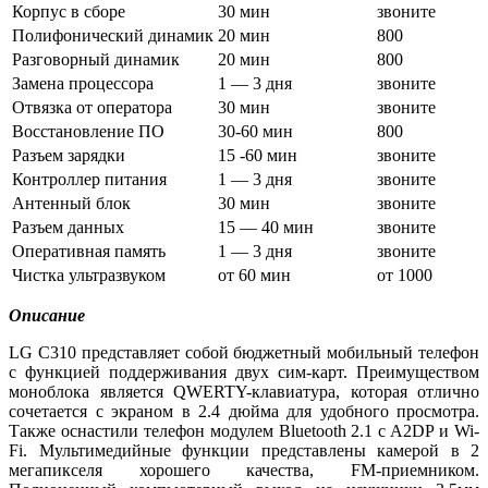
Корпус в сборе
30 мин
звоните
Полифонический динамик
20 мин
800
Разговорный динамик
20 мин
800
Замена процессора
1 — 3 дня
звоните
Отвязка от оператора
30 мин
звоните
Восстановление ПО
30-60 мин
800
Разъем зарядки
15 -60 мин
звоните
Контроллер питания
1 — 3 дня
звоните
Антенный блок
30 мин
звоните
Разъем данных
15 — 40 мин
звоните
Оперативная память
1 — 3 дня
звоните
Чистка ультразвуком
от 60 мин
от 1000
Описание
LG C310 представляет собой бюджетный мобильный телефон
с функцией поддерживания двух сим-карт. Преимуществом
моноблока является QWERTY-клавиатура, которая отлично
сочетается с экраном в 2.4 дюйма для удобного просмотра.
Также оснастили телефон модулем Bluetooth 2.1 c A2DP и Wi-
Fi. Мультимедийные функции представлены камерой в 2
мегапикселя хорошего качества, FM-приемником.