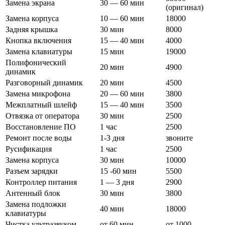
Замена экрана
30 — 60 мин
(оригинал)
Замена корпуса
10 — 60 мин
18000
Задняя крышка
30 мин
8000
Кнопка включения
15 — 40 мин
4000
Замена клавиатуры
15 мин
19000
Полифонический
20 мин
4900
динамик
Разговорный динамик
20 мин
4500
Замена микрофона
20 — 60 мин
3800
Межплатный шлейф
15 — 40 мин
3500
Отвязка от оператора
30 мин
2500
Восстановление ПО
1 час
2500
Ремонт после воды
1-3 дня
звоните
Русификация
1 час
2500
Замена корпуса
30 мин
10000
Разъем зарядки
15 -60 мин
5500
Контроллер питания
1 — 3 дня
2900
Антенный блок
30 мин
3800
Замена подложки
40 мин
18000
клавиатуры
Чистка ультразвуком
от 60 мин
от 1000